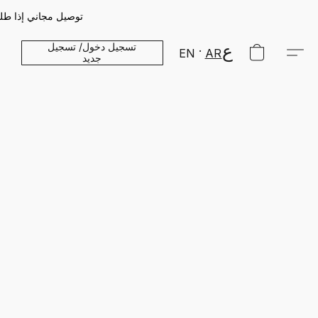
توصيل مجاني إذا طلبك 19 ريال عماني او اكثر | استلم طلبك خلال 1 او 2 ايام فقط | خدمة الدفع عند 
تسجيل دخول/ تسجيل
EN
AR
جديد